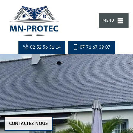
MENU
02 52 56 51 14
07 71 67 39 07
CONTACTEZ NOUS