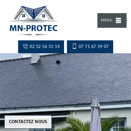
MENU
02 52 56 51 14
07 71 67 39 07
CONTACTEZ NOUS