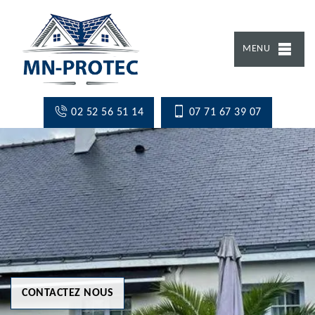
MENU
02 52 56 51 14
07 71 67 39 07
CONTACTEZ NOUS