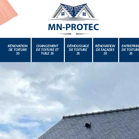
RÉNOVATION
CHANGEMENT
DÉMOUSSAGE
RÉNOVATION
ENTREPRIS
DE TOITURE
DE TOITURE ET
DE TOITURE
DE FAÇADES
DE TOITUR
35
TUILE 35
35
35
35