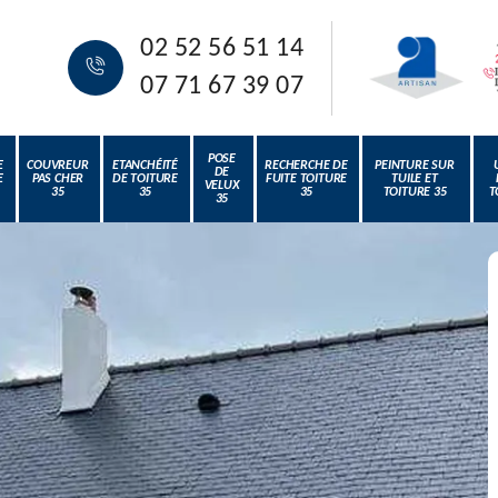
02 52 56 51 14
07 71 67 39 07
POSE
E
COUVREUR
ETANCHÉITÉ
RECHERCHE DE
PEINTURE SUR
DE
E
PAS CHER
DE TOITURE
FUITE TOITURE
TUILE ET
VELUX
35
35
35
TOITURE 35
T
35