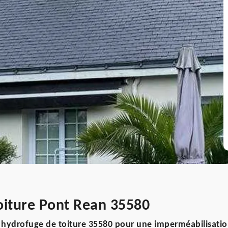
oiture Pont Rean 35580
 hydrofuge de toiture 35580 pour une imperméabilisati