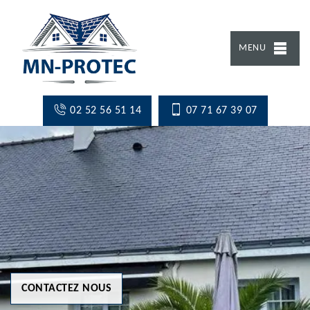
MENU
02 52 56 51 14
07 71 67 39 07
CONTACTEZ NOUS