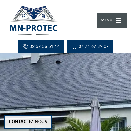
MENU
02 52 56 51 14
07 71 67 39 07
CONTACTEZ NOUS