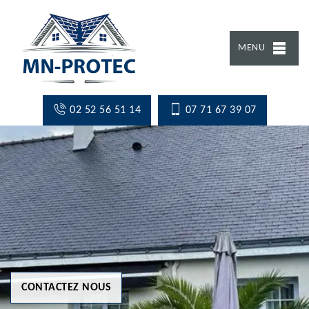
MENU
02 52 56 51 14
07 71 67 39 07
CONTACTEZ NOUS