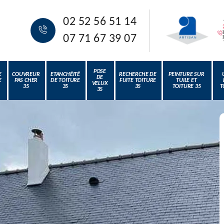
02 52 56 51 14
07 71 67 39 07
POSE
E
COUVREUR
ETANCHÉITÉ
RECHERCHE DE
PEINTURE SUR
DE
E
PAS CHER
DE TOITURE
FUITE TOITURE
TUILE ET
VELUX
35
35
35
TOITURE 35
T
35