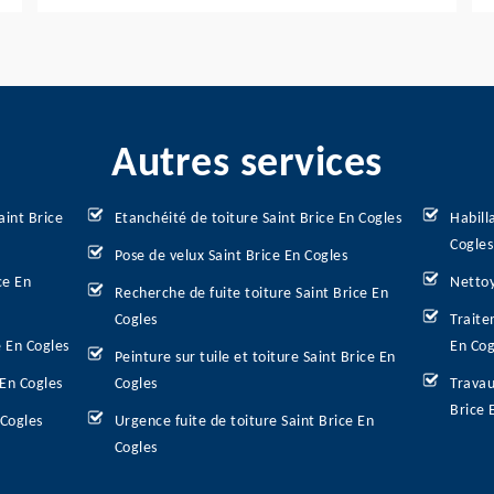
Autres services
aint Brice
Etanchéité de toiture Saint Brice En Cogles
Habill
Cogles
Pose de velux Saint Brice En Cogles
ce En
Nettoy
Recherche de fuite toiture Saint Brice En
Cogles
Traite
e En Cogles
En Cog
Peinture sur tuile et toiture Saint Brice En
 En Cogles
Cogles
Travau
Brice 
 Cogles
Urgence fuite de toiture Saint Brice En
Cogles