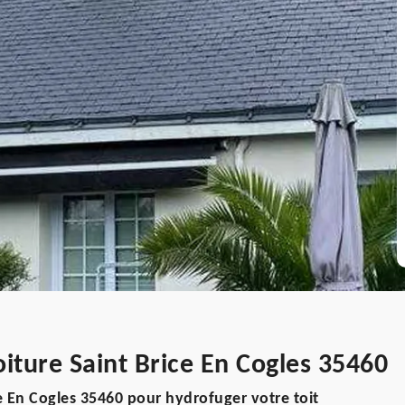
iture Saint Brice En Cogles 35460
 En Cogles 35460 pour hydrofuger votre toit