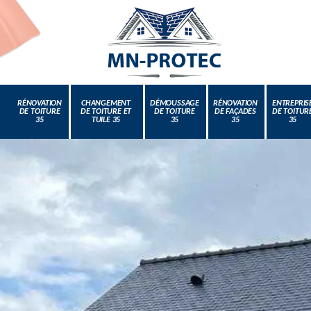
RÉNOVATION
CHANGEMENT
DÉMOUSSAGE
RÉNOVATION
ENTREPRIS
DE TOITURE
DE TOITURE ET
DE TOITURE
DE FAÇADES
DE TOITUR
35
TUILE 35
35
35
35