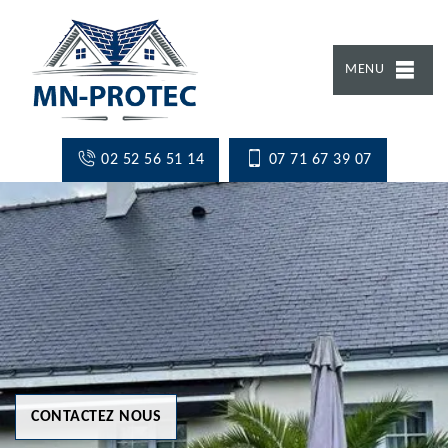
MENU
02 52 56 51 14
07 71 67 39 07
CONTACTEZ NOUS