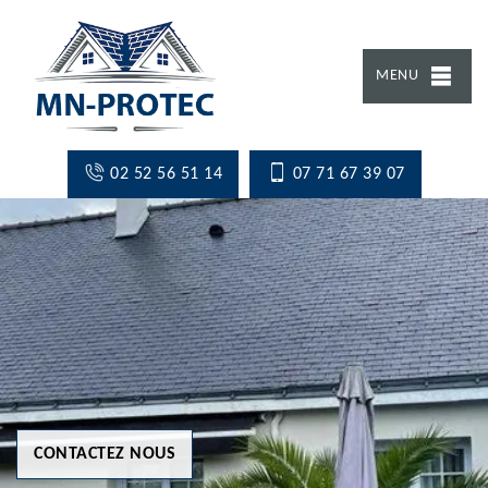
MENU
02 52 56 51 14
07 71 67 39 07
CONTACTEZ NOUS