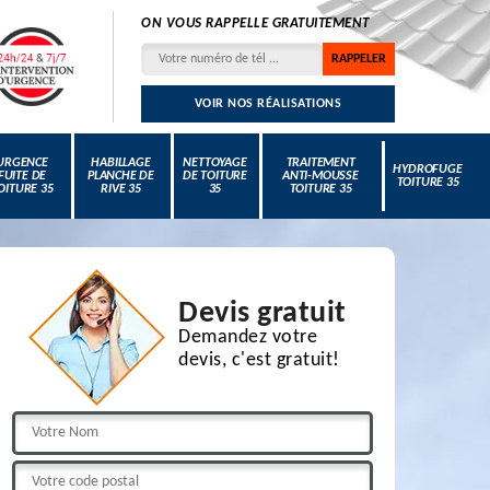
ON VOUS RAPPELLE GRATUITEMENT
VOIR NOS RÉALISATIONS
URGENCE
HABILLAGE
NETTOYAGE
TRAITEMENT
HYDROFUGE
FUITE DE
PLANCHE DE
DE TOITURE
ANTI-MOUSSE
TOITURE 35
OITURE 35
RIVE 35
35
TOITURE 35
Devis gratuit
Demandez votre
devis, c'est gratuit!