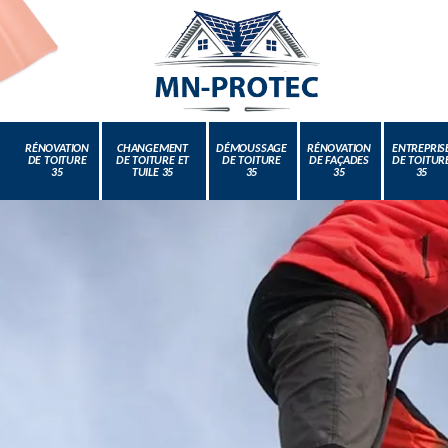
RÉNOVATION
CHANGEMENT
DÉMOUSSAGE
RÉNOVATION
ENTREPRIS
DE TOITURE
DE TOITURE ET
DE TOITURE
DE FAÇADES
DE TOITUR
35
TUILE 35
35
35
35