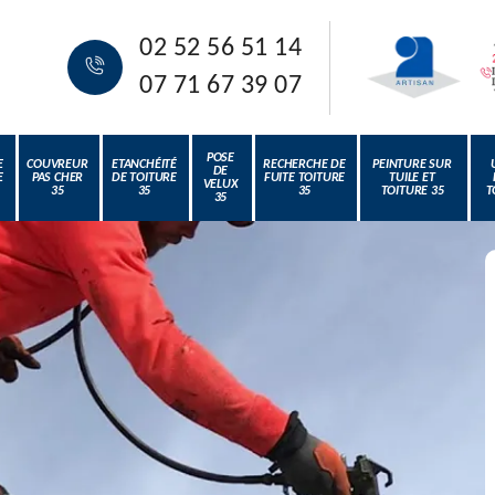
02 52 56 51 14
07 71 67 39 07
POSE
E
COUVREUR
ETANCHÉITÉ
RECHERCHE DE
PEINTURE SUR
DE
E
PAS CHER
DE TOITURE
FUITE TOITURE
TUILE ET
VELUX
35
35
35
TOITURE 35
T
35