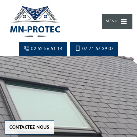
MENU
02 52 56 51 14
07 71 67 39 07
CONTACTEZ NOUS