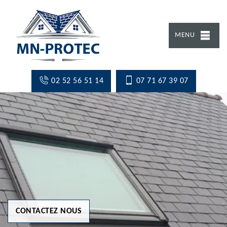
MENU
02 52 56 51 14
07 71 67 39 07
CONTACTEZ NOUS