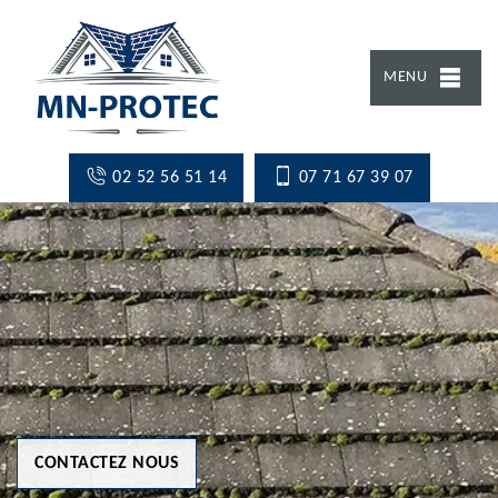
MENU
02 52 56 51 14
07 71 67 39 07
CONTACTEZ NOUS