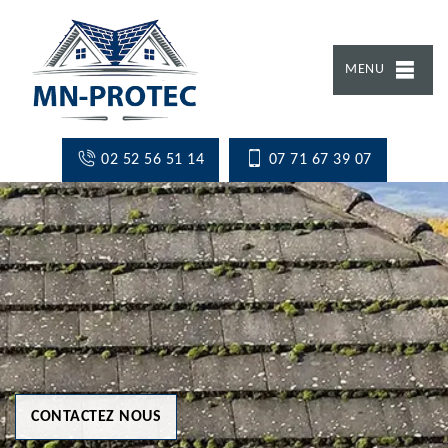
MENU
02 52 56 51 14
07 71 67 39 07
CONTACTEZ NOUS