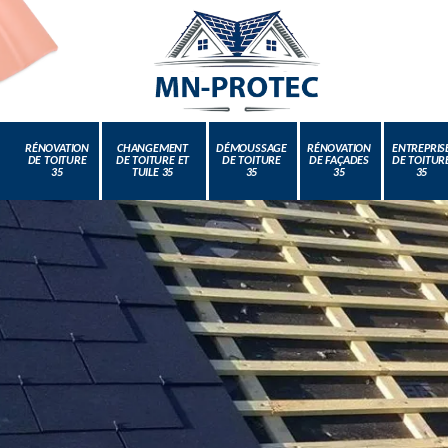
RÉNOVATION
CHANGEMENT
DÉMOUSSAGE
RÉNOVATION
ENTREPRIS
DE TOITURE
DE TOITURE ET
DE TOITURE
DE FAÇADES
DE TOITUR
35
TUILE 35
35
35
35