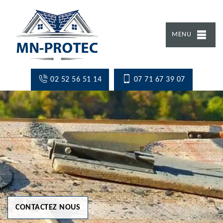
MENU
02 52 56 51 14
07 71 67 39 07
CONTACTEZ NOUS