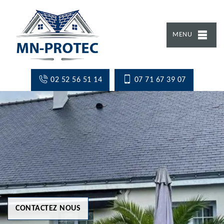
MENU
02 52 56 51 14
07 71 67 39 07
CONTACTEZ NOUS