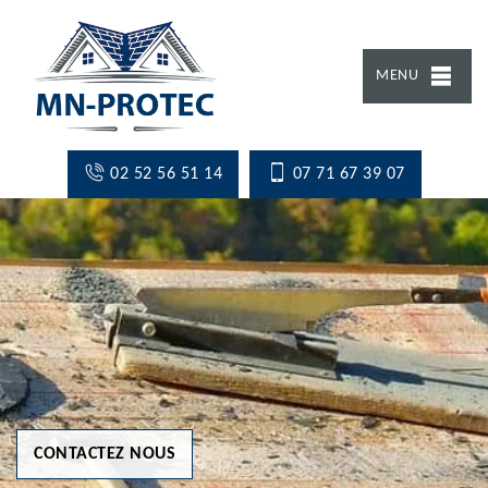
MENU
02 52 56 51 14
07 71 67 39 07
CONTACTEZ NOUS