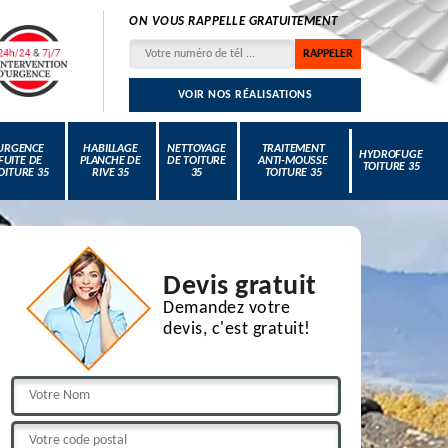
ON VOUS RAPPELLE GRATUITEMENT
VOIR NOS RÉALISATIONS
URGENCE
HABILLAGE
NETTOYAGE
TRAITEMENT
HYDROFUGE
FUITE DE
PLANCHE DE
DE TOITURE
ANTI-MOUSSE
TOITURE 35
OITURE 35
RIVE 35
35
TOITURE 35
Devis gratuit
Demandez votre
devis, c'est gratuit!