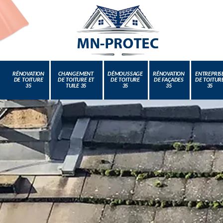
RÉNOVATION
CHANGEMENT
DÉMOUSSAGE
RÉNOVATION
ENTREPRIS
DE TOITURE
DE TOITURE ET
DE TOITURE
DE FAÇADES
DE TOITUR
35
TUILE 35
35
35
35