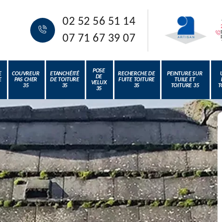
02 52 56 51 14
07 71 67 39 07
POSE
E
COUVREUR
ETANCHÉITÉ
RECHERCHE DE
PEINTURE SUR
DE
E
PAS CHER
DE TOITURE
FUITE TOITURE
TUILE ET
VELUX
35
35
35
TOITURE 35
T
35