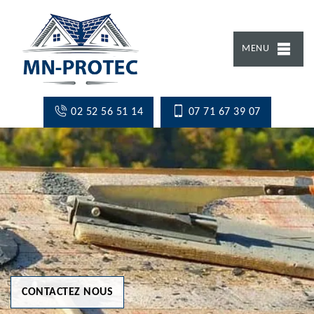
MENU
02 52 56 51 14
07 71 67 39 07
CONTACTEZ NOUS