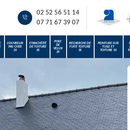
02 52 56 51 14
07 71 67 39 07
POSE
E
COUVREUR
ETANCHÉITÉ
RECHERCHE DE
PEINTURE SUR
DE
E
PAS CHER
DE TOITURE
FUITE TOITURE
TUILE ET
VELUX
35
35
35
TOITURE 35
T
35