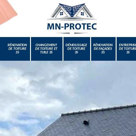
RÉNOVATION
CHANGEMENT
DÉMOUSSAGE
RÉNOVATION
ENTREPRIS
DE TOITURE
DE TOITURE ET
DE TOITURE
DE FAÇADES
DE TOITUR
35
TUILE 35
35
35
35