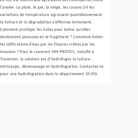
Le toit est soumis aux agressions des intempéries toute
l’année. La pluie, le gel, la neige, les rayons UV les
variations de température agressent quotidiennement
la toiture et la dégradation s’effectue lentement.
Comment protéger les tuiles pour éviter qu’elles
deviennent poreuses et se fragilisent ? Comment éviter
les infiltrations d’eau par les fissures créées par les
mousses ? Pour le couvreur MN-PROTEC, installé à
Treverien, la solution est d’hydrofuger la toiture :
nettoyage, démoussage et hydrofugation. Contactez-le
pour une hydrofugation dans le département 35190.