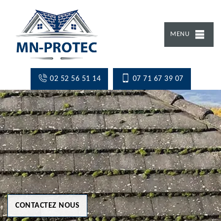
MENU
02 52 56 51 14
07 71 67 39 07
CONTACTEZ NOUS