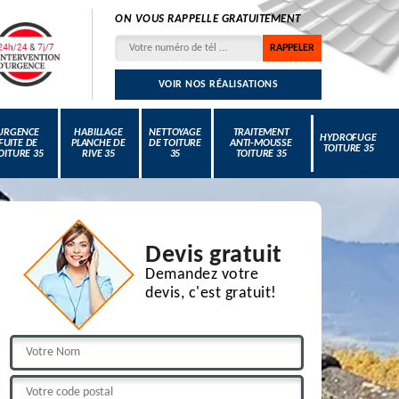
ON VOUS RAPPELLE GRATUITEMENT
VOIR NOS RÉALISATIONS
URGENCE
HABILLAGE
NETTOYAGE
TRAITEMENT
HYDROFUGE
FUITE DE
PLANCHE DE
DE TOITURE
ANTI-MOUSSE
TOITURE 35
OITURE 35
RIVE 35
35
TOITURE 35
Devis gratuit
Demandez votre
devis, c'est gratuit!