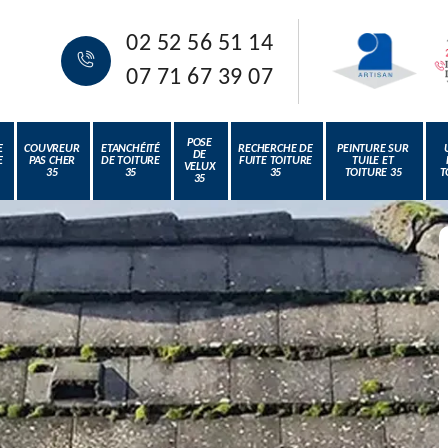
02 52 56 51 14
07 71 67 39 07
POSE
E
COUVREUR
ETANCHÉITÉ
RECHERCHE DE
PEINTURE SUR
DE
E
PAS CHER
DE TOITURE
FUITE TOITURE
TUILE ET
VELUX
35
35
35
TOITURE 35
T
35