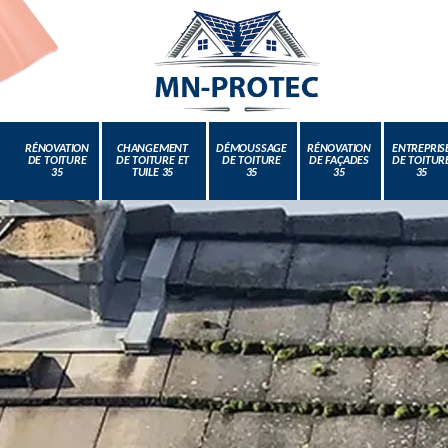
RÉNOVATION
CHANGEMENT
DÉMOUSSAGE
RÉNOVATION
ENTREPRIS
DE TOITURE
DE TOITURE ET
DE TOITURE
DE FAÇADES
DE TOITUR
35
TUILE 35
35
35
35