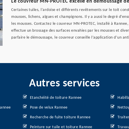
Le couvreur MN-PROTEC excelle en démoussage de 
Certaines tuiles, l’ardoise et différents revêtements sur le toit co
mousses, lichens, algues et champignons. Il y a aussi le degré d’ens
les mousses. Contactez le couvreur MN-PROTEC, installé à Rannee, 
effectue un brossage des surfaces envahies par les mousses et divers
parfaire le démoussage, le couvreur conseille l’application d’un ant
Autres services
Etanchéité de toiture Rannee
Habill
Rannee
Pose de velux Rannee
Nettoy
Recherche de fuite toiture Rannee
Traite
Peinture sur tuile et toiture Rannee
Travau