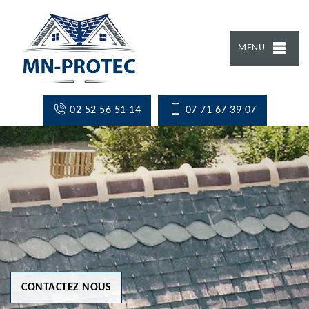
MENU
02 52 56 51 14
07 71 67 39 07
CONTACTEZ NOUS