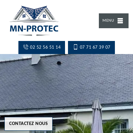
MENU
02 52 56 51 14
07 71 67 39 07
CONTACTEZ NOUS