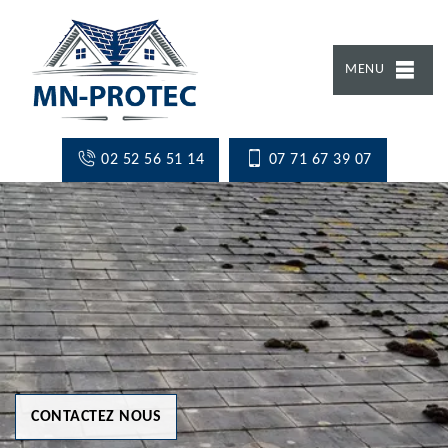
MENU
02 52 56 51 14
07 71 67 39 07
CONTACTEZ NOUS