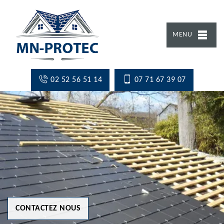
MENU
02 52 56 51 14
07 71 67 39 07
CONTACTEZ NOUS