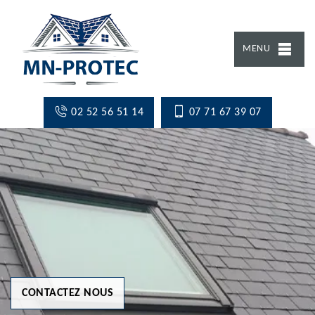
MENU
02 52 56 51 14
07 71 67 39 07
CONTACTEZ NOUS