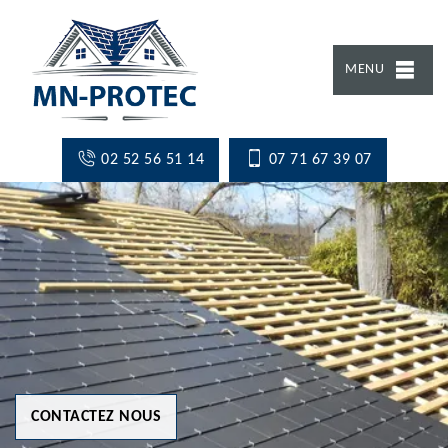
MENU
02 52 56 51 14
07 71 67 39 07
CONTACTEZ NOUS