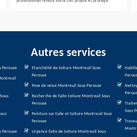
professionnel rendra votre toit propre et protégé.
Autres services
s Perouse
Etanchéité de toiture Montreuil Sous
Habill
Perouse
Perou
Montreuil
Pose de velux Montreuil Sous Perouse
Nettoy
Perou
 Sous
Recherche de fuite toiture Montreuil Sous
Perouse
Traite
Sous P
Sous
Peinture sur tuile et toiture Montreuil Sous
Perouse
Travau
Montre
s Perouse
Urgence fuite de toiture Montreuil Sous