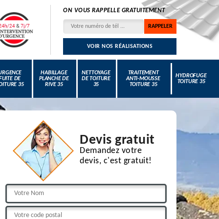
ON VOUS RAPPELLE GRATUITEMENT
VOIR NOS RÉALISATIONS
URGENCE
HABILLAGE
NETTOYAGE
TRAITEMENT
HYDROFUGE
FUITE DE
PLANCHE DE
DE TOITURE
ANTI-MOUSSE
TOITURE 35
OITURE 35
RIVE 35
35
TOITURE 35
Devis gratuit
Demandez votre
devis, c'est gratuit!