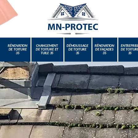
RÉNOVATION
CHANGEMENT
DÉMOUSSAGE
RÉNOVATION
ENTREPRIS
DE TOITURE
DE TOITURE ET
DE TOITURE
DE FAÇADES
DE TOITUR
35
TUILE 35
35
35
35