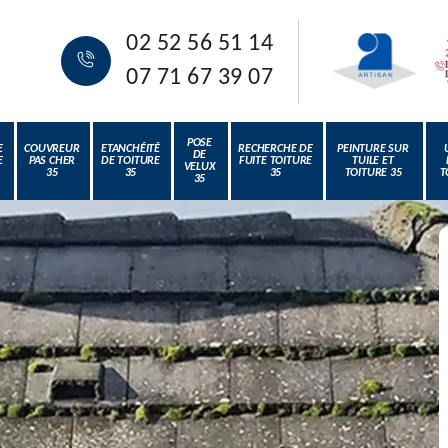
02 52 56 51 14
07 71 67 39 07
POSE
E
COUVREUR
ETANCHÉITÉ
RECHERCHE DE
PEINTURE SUR
DE
E
PAS CHER
DE TOITURE
FUITE TOITURE
TUILE ET
VELUX
35
35
35
TOITURE 35
T
35