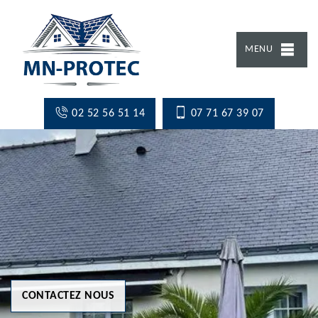
MENU
02 52 56 51 14
07 71 67 39 07
CONTACTEZ NOUS